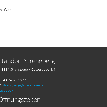
ns. Was
Standort Strengberg
-3314 Strengberg • Gewerbepark 1
 +43 7432 29977
@
strengberg@marxrieser.at
Facebook
Öffnungszeiten