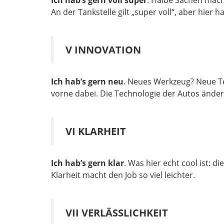
Ich hab’s gern voll super
. Halbe Sachen mach
An der Tankstelle gilt „super voll“, aber hier h
V INNOVATION
Ich hab’s gern neu
. Neues Werkzeug? Neue Te
vorne dabei. Die Technologie der Autos ändert
VI KLARHEIT
Ich hab’s gern klar
. Was hier echt cool ist: d
Klarheit macht den Job so viel leichter.
VII VERLÄSSLICHKEIT