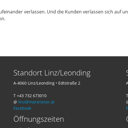
ufeinander verlassen. Und die Kunden verlassen sich auf u
nn.
Standort Linz/Leonding
A-4060 Linz/Leonding • Edtstraße 2
A
T +43 732 673010
T
@
linz@marxrieser.at
Facebook
Öffnungszeiten