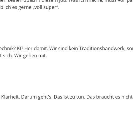
en keinen Spaß in diesem Job. Was ich mache, muss voll pa
ab ich es gerne „voll super“.
chnik? KI? Her damit. Wir sind kein Traditionshandwerk, s
 sich. Wir gehen mit.
ie Klarheit. Darum geht’s. Das ist zu tun. Das braucht es nicht